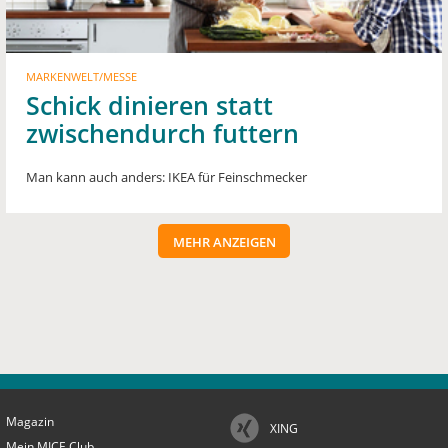
MARKENWELT/MESSE
Schick dinieren statt
zwischendurch futtern
Man kann auch anders: IKEA für Feinschmecker
MEHR ANZEIGEN
Magazin
XING
Mein MICE Club