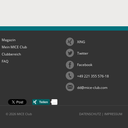
Magazin
XING
Mein MICE Club
Twitter
Clubbereich
FAQ
Facebook
+49 221 355 576-18
dd@mice-club.com
© 2026 MICE Club
DATENSCHUTZ
|
IMPRESSUM