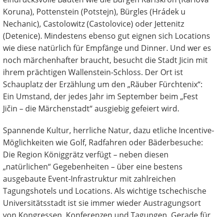
Koruna), Pottenstein (Potstejn), Bürgles (Hrádek u
Nechanic), Castolowitz (Castolovice) oder Jettenitz
(Detenice). Mindestens ebenso gut eignen sich Locations
wie diese natürlich für Empfänge und Dinner. Und wer es
noch märchenhafter braucht, besucht die Stadt Jicin mit
ihrem prächtigen Wallenstein-Schloss. Der Ort ist
Schauplatz der Erzählung um den „Räuber Fürchtenix“:
Ein Umstand, der jedes Jahr im September beim „Fest
Jičin – die Märchenstadt“ ausgiebig gefeiert wird.
Spannende Kultur, herrliche Natur, dazu etliche Incentive-
Möglichkeiten wie Golf, Radfahren oder Bäderbesuche:
Die Region Königgrätz verfügt – neben diesen
„natürlichen“ Gegebenheiten – über eine bestens
ausgebaute Event-Infrastruktur mit zahlreichen
Tagungshotels und Locations. Als wichtige tschechische
Universitätsstadt ist sie immer wieder Austragungsort
von Kongressen, Konferenzen und Tagungen. Gerade für