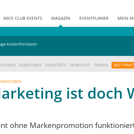
MICE CLUB EVENTS
MAGAZIN
EVENTPLANER
MEIN M
age kostenfrei testen
ATIONEN
AGENTUREN
EVENTTECH
MOBILITÄT
TERMIN
BEST PRAC
 AGENTUREN
arketing ist doch
tent ohne Markenpromotion funktionier