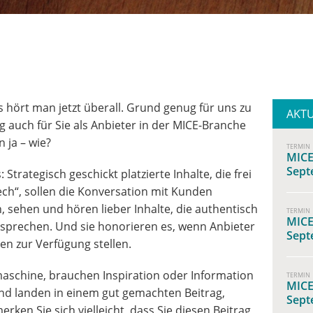
s hört man jetzt überall. Grund genug für uns zu
AKT
g auch für Sie als Anbieter in der MICE-Branche
 ja – wie?
TERMIN
MICE
Sept
trategisch geschickt platzierte Inhalte, die frei
h“, sollen die Konversation mit Kunden
, sehen und hören lieber Inhalte, die authentisch
TERMIN
MICE
sprechen. Und sie honorieren es, wenn Anbieter
Sept
en zur Verfügung stellen.
hmaschine, brauchen Inspiration oder Information
TERMIN
MICE
d landen in einem gut gemachten Beitrag,
Sept
rken Sie sich vielleicht, dass Sie diesen Beitrag